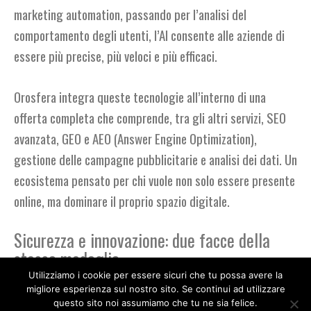
marketing automation, passando per l’analisi del
comportamento degli utenti, l’AI consente alle aziende di
essere più precise, più veloci e più efficaci.
Orosfera integra queste tecnologie all’interno di una
offerta completa che comprende, tra gli altri servizi, SEO
avanzata, GEO e AEO (Answer Engine Optimization),
gestione delle campagne pubblicitarie e analisi dei dati. Un
ecosistema pensato per chi vuole non solo essere presente
online, ma dominare il proprio spazio digitale.
Sicurezza e innovazione: due facce della
stessa medaglia
Utilizziamo i cookie per essere sicuri che tu possa avere la
L’adozione dell’AI porta con sé anche nuove responsabilità
migliore esperienza sul nostro sito. Se continui ad utilizzare
questo sito noi assumiamo che tu ne sia felice.
in termini di sicurezza informatica. Più i sistemi aziendali